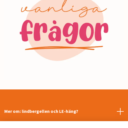
Mer om: lindbergellen och LE-häng?
INFORMATION