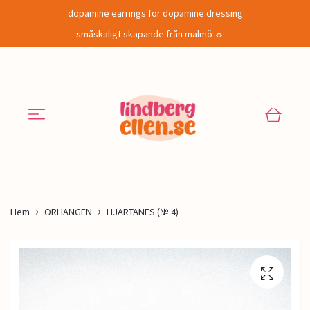
dopamine earrings for dopamine dressing
småskaligt skapande från malmö ☼
Hem
ÖRHÄNGEN
HJÄRTANES (№ 4)