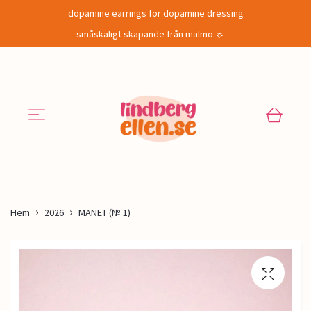
dopamine earrings for dopamine dressing
småskaligt skapande från malmö ☼
Hem
2026
MANET (№ 1)