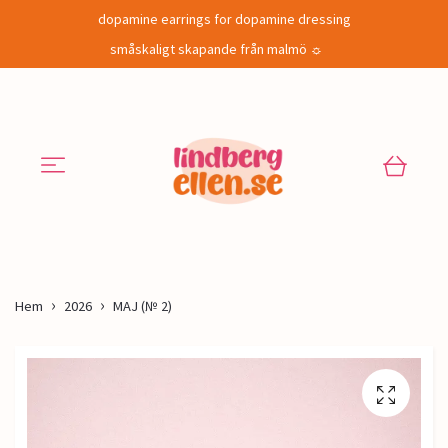
dopamine earrings for dopamine dressing
småskaligt skapande från malmö ☼
Hem
2026
MAJ (№ 2)