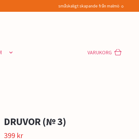
småskaligt skapande från malmö ☼
M
VARUKORG
DRUVOR (№ 3)
399 kr