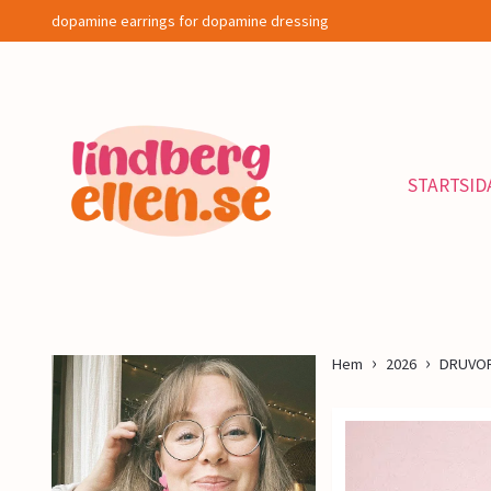
dopamine earrings for dopamine dressing
STARTSID
Hem
2026
DRUVOR