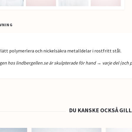
VNING
.
rlätt polymerlera och nickelsäkra metalldelar i rostfritt stål.
en hos lindbergellen.se är skulpterade för hand → varje del (och p