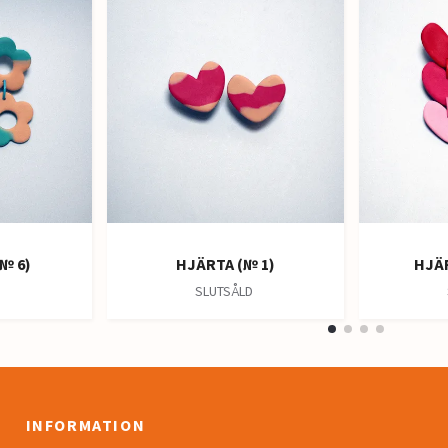
№ 6)
HJÄRTA (№ 1)
HJÄR
SLUTSÅLD
INFORMATION