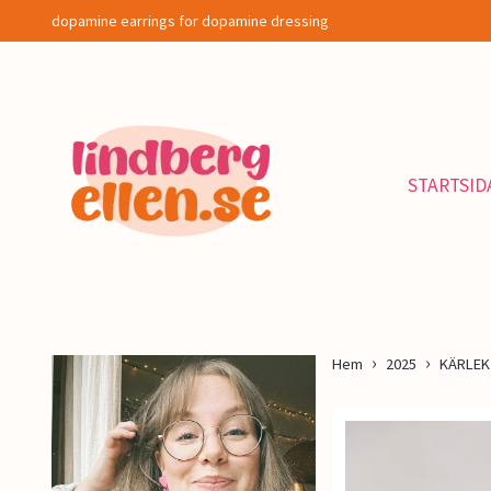
dopamine earrings for dopamine dressing
STARTSID
Hem
2025
KÄRLEK