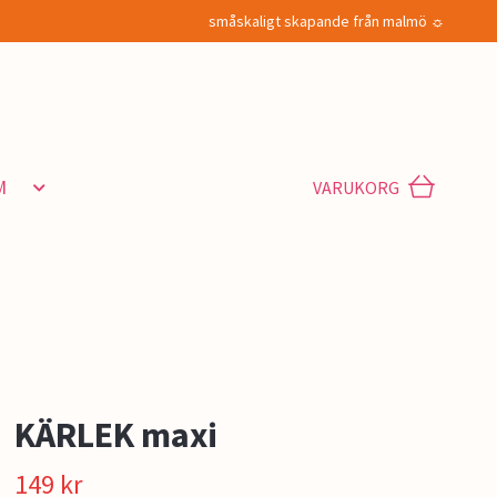
småskaligt skapande från malmö ☼
M
VARUKORG
KÄRLEK maxi
149 kr