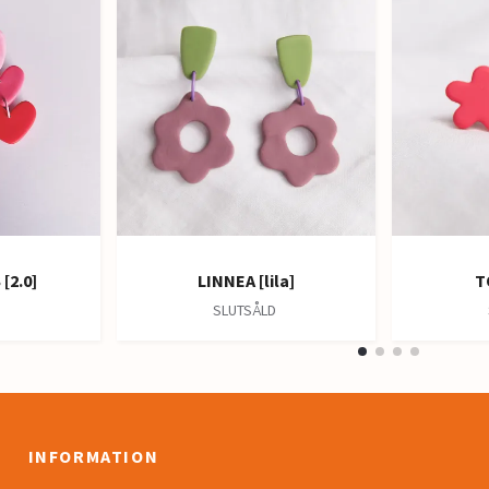
[2.0]
LINNEA [lila]
T
D
SLUTSÅLD
INFORMATION