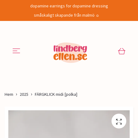
dopamine earrings for dopamine dressing
småskaligt skapande från malmö ☼
Hem
2025
FÄRGKLICK midi [polka]