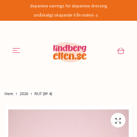
dopamine earrings for dopamine dressing
småskaligt skapande från malmö ☼
Hem
2026
RUT (№ 4)