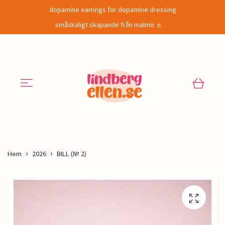
dopamine earrings for dopamine dressing
småskaligt skapande från malmö ☼
Hem
2026
BILL (№ 2)