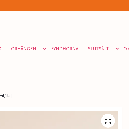
A
ÖRHÄNGEN
FYNDHÖRNA
SLUTSÅLT
O
it/lila]