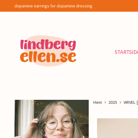
dopamine earrings for dopamine dressing
STARTSID
Hem
2025
VIRVEL [v