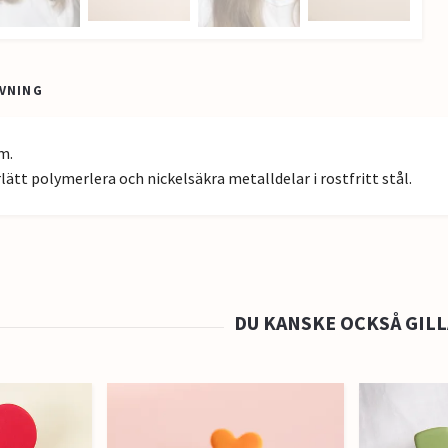
VNING
m.
rlätt polymerlera och nickelsäkra metalldelar i rostfritt stål.