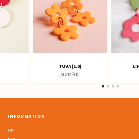
TUVA [1.0]
LI
D
SLUTSÅLD
INFORMATION
OM