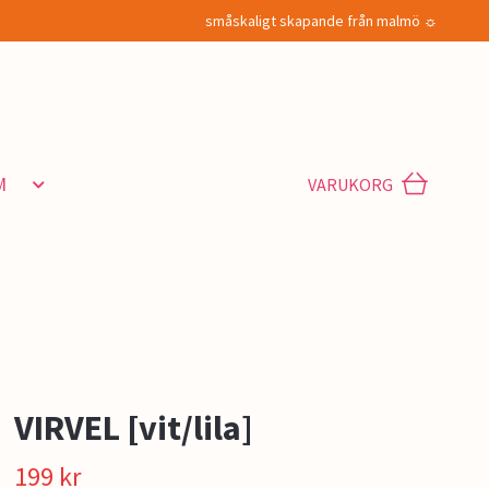
småskaligt skapande från malmö ☼
M
VARUKORG
VIRVEL [vit/lila]
199 kr