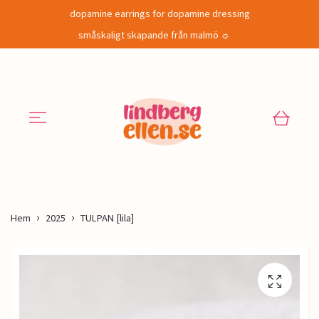
dopamine earrings for dopamine dressing
småskaligt skapande från malmö ☼
Hem
2025
TULPAN [lila]