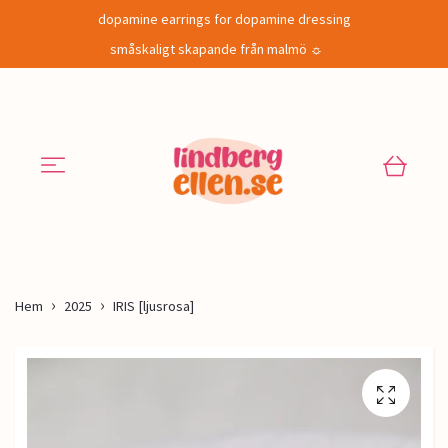
dopamine earrings for dopamine dressing
småskaligt skapande från malmö ☼
Hem
2025
IRIS [ljusrosa]