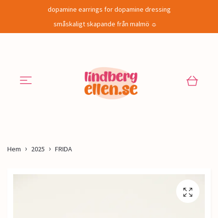
dopamine earrings for dopamine dressing
småskaligt skapande från malmö ☼
Hem
2025
FRIDA