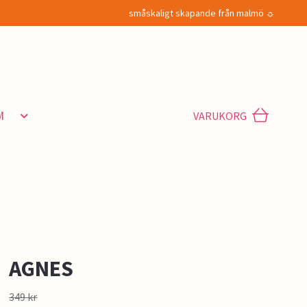
småskaligt skapande från malmö ☼
M
VARUKORG
AGNES
349 kr