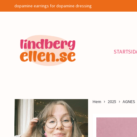
dopamine earrings for dopamine dressing
STARTSID
Hem
2025
AGNES