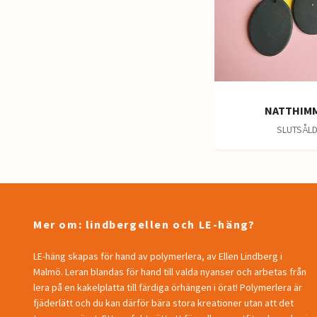
NATTHIM
SLUTSÅL
Mer om: lindbergellen och LE-häng?
LE-häng skapas för hand av polymerlera, av Ellen Lindberg i
Malmö. Leran blandas för hand till valda nyanser och arbetas från
lera på en kakelplatta till färdiga örhängen i örat! Polymerlera är
fjäderlätt och du kan därför bära stora kreationer utan att det