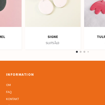
MEL
SIGNE
TULP
D
SLUTSÅLD
INFORMATION
OM
FAQ
KONTAKT